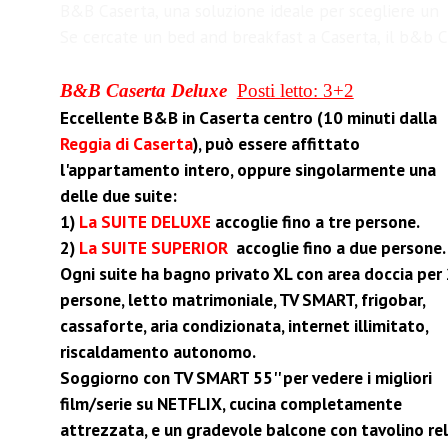
B&B Caserta, una soluzione ideale per scegliere un
Se cercate un bed and breakfast a Caserta, il b&b C
B&B
Caserta Deluxe
Posti letto: 3+2
Eccellente B&B in Caserta centro (10 minuti dalla
Reggia di Caserta
), può essere affittato
l'appartamento intero, oppure singolarmente una
delle due suite:
1)
La SUITE DELUXE
accoglie fino a tre persone.
2)
La SUITE SUPERIOR
accoglie fino a due persone.
Ogni suite ha bagno privato XL con area doccia per
persone, letto matrimoniale, TV SMART, frigobar,
cassaforte, aria condizionata, internet illimitato,
riscaldamento autonomo.
Soggiorno con TV SMART 55'' per vedere i migliori
film/serie su NETFLIX, cucina completamente
attrezzata, e un gradevole balcone con tavolino re