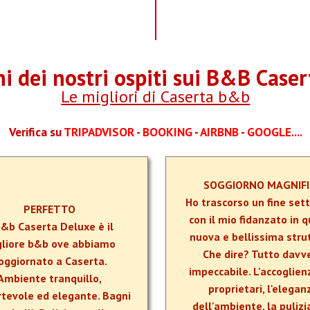
i dei nostri ospiti sui B&B Case
Le migliori di Caserta b&b
Verifica su
TRIPADVISOR
-
BOOKING
-
AIRBNB
-
GOOGLE....
SOGGIORNO MAGNIF
Ho trascorso un fine set
PERFETTO
con il mio fidanzato in 
 b&b Caserta Deluxe è il
nuova e bellissima stru
gliore b&b ove abbiamo
Che dire? Tutto davv
oggiornato a Caserta.
impeccabile. L'accoglien
Ambiente tranquillo,
proprietari, l'elegan
rtevole ed elegante. Bagni
dell'ambiente, la pulizi