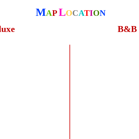
M
L
A
P
O
C
A
T
I
O
N
luxe
B&B 