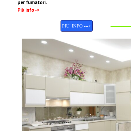
per fumatori.
Più info ->
PIU' INFO --->