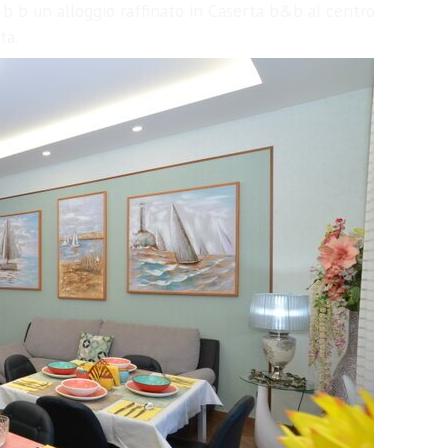
a b b un alloggio raffinato in Caserta b&b al centro.
ta.