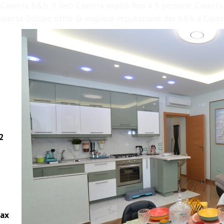
 Caserta
b&b
. Il beb Caserta ospita fino a 5 persone. Casert
aserta Deluxe offre la migliore reputazione dei b&b a Caser
 2
lax