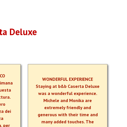
rta Deluxe
ICO
WONDERFUL EXPERIENCE
timana
Staying at b&b Caserta Deluxe
questa
was a wonderful experience.
ttura.
Michele and Monika are
ero
extremely friendly and
za dei
generous with their time and
za
many added touches. The
a, per