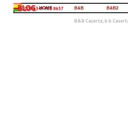
Vai ai contenuti
BLOG
0039 347 756 8637
HOME
B&B
B&B2
B&B Caserta, b b Casert