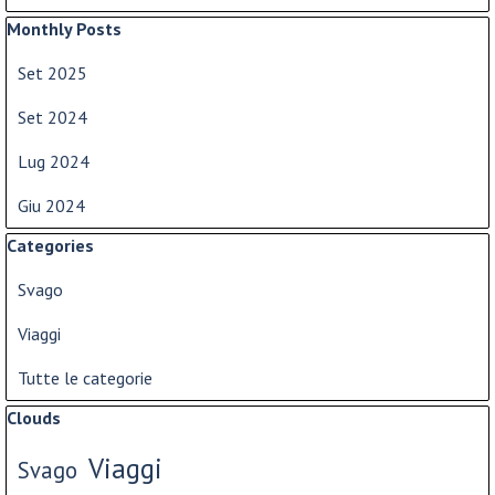
Salta blocco Monthly Posts
Monthly Posts
Set 2025
Set 2024
Lug 2024
Giu 2024
Salta blocco Categories
Categories
Svago
Viaggi
Tutte le categorie
Salta blocco Clouds
Clouds
Viaggi
Svago