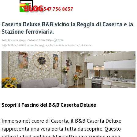
Vai ai contenuti
Salta menù
BLOG
0039 347 756 8637
Caserta Deluxe B&B vicino la Reggia di Caserta e la
Stazione ferroviaria.
Pubblicato in
Viaggi
· Sabato 22 Giu 2024 ·
2:00
Tags:
b&b
,
a
,
Caserta
,
vicino
,
la
,
Reggia
,
e
,
la
,
stazione
,
ferroviaria
,
di
,
Caserta
Scopri il Fascino del B&B Caserta Deluxe
Immerso nel cuore di Caserta, il B&B Caserta Deluxe
rappresenta una vera perla tutta da scoprire. Questo
raffinato bed and breakfast offre una combinazione