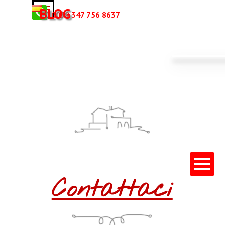
Vai ai contenuti
Salta menù
BLOG
0039 347 756 8637
Salta menù
Contattaci