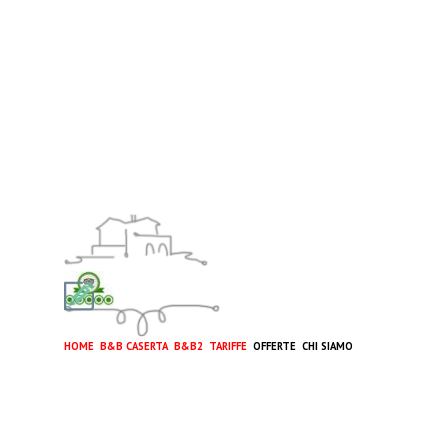
HOME
B&B CASERTA
B&B2
TARIFFE
OFFERTE CHI SIAMO
Torna ai contenuti
FAQ
CONTATTI
AFFITTACAMERE CASERTA